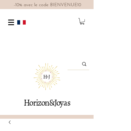
-10% avec le code BIENVENUE10
Horizon&Joyas