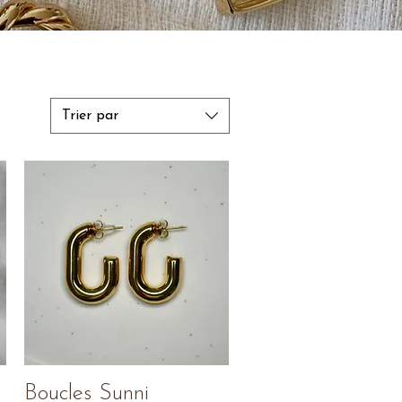
Trier par
Aperçu rapide
Boucles Sunni