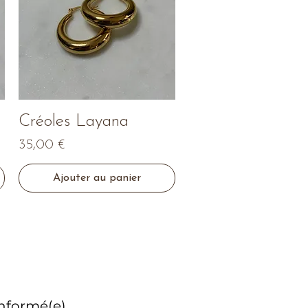
Aperçu rapide
Créoles Layana
Prix
35,00 €
Ajouter au panier
informé(e)