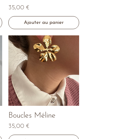
Prix
35,00 €
Ajouter au panier
Aperçu rapide
Boucles Méline
Prix
35,00 €