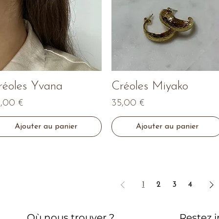
Aperçu rapide
Aperçu rapide
réoles Yvana
Créoles Miyako
ix
Prix
,00 €
35,00 €
Ajouter au panier
Ajouter au panier
1
2
3
4
Où nous trouver ?
Restez 