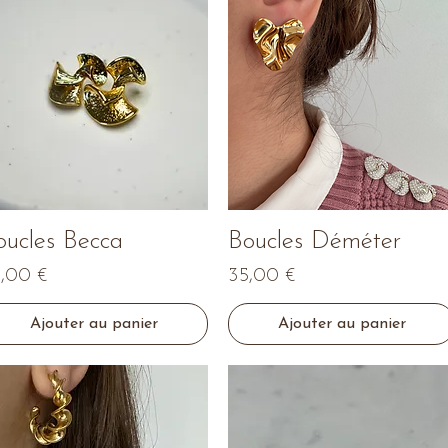
Aperçu rapide
Aperçu rapide
oucles Becca
Boucles Déméter
ix
Prix
,00 €
35,00 €
Ajouter au panier
Ajouter au panier