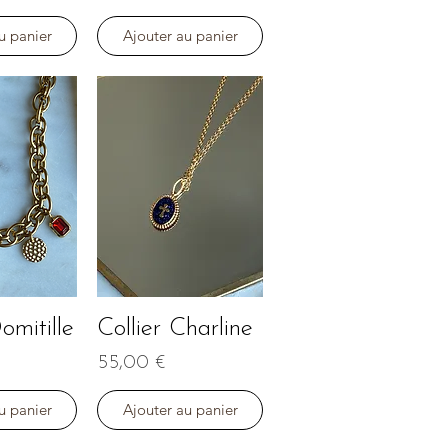
u panier
Ajouter au panier
omitille
Collier Charline
apide
Aperçu rapide
Prix
55,00 €
u panier
Ajouter au panier