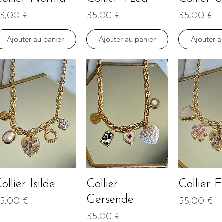
rix
Prix
Prix
5,00 €
55,00 €
55,00 €
Ajouter au panier
Ajouter au panier
Ajouter a
ollier Isilde
Collier
Collier E
Aperçu rapide
Aperçu rapide
Aperçu r
Gersende
rix
Prix
5,00 €
55,00 €
Prix
55,00 €