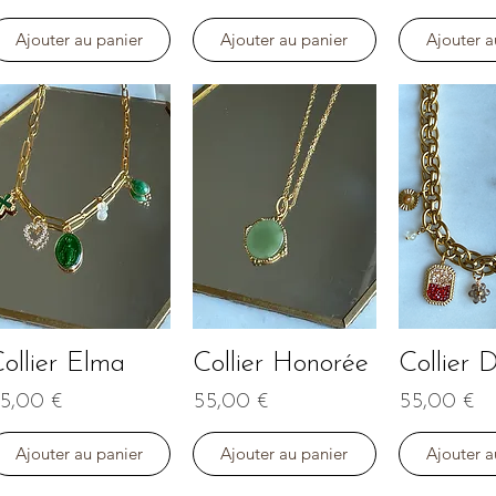
Ajouter au panier
Ajouter au panier
Ajouter a
ollier Elma
Collier Honorée
Collier D
Aperçu rapide
Aperçu rapide
Aperçu r
rix
Prix
Prix
5,00 €
55,00 €
55,00 €
Ajouter au panier
Ajouter au panier
Ajouter a