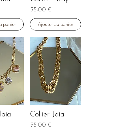
Prix
55,00 €
u panier
Ajouter au panier
laia
Collier Jaia
apide
Aperçu rapide
Prix
55,00 €