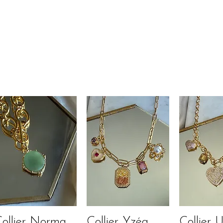
ollier Norma
Collier Yzéa
Collier
Aperçu rapide
Aperçu rapide
Aperçu r