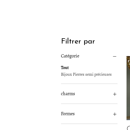
Filtrer par
Catégorie
Tout
Bijoux Pierres semi précieuses
charms
Bijoux Pierres semi
précieuses
Formes
Bijoux charms
Bijoux coeur
C