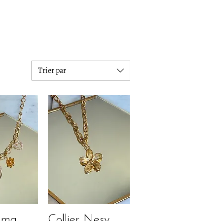
Trier par
 Uma
Collier Nesy
apide
Aperçu rapide