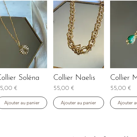
ollier Soléna
Collier Naelis
Collier M
Aperçu rapide
Aperçu rapide
Aperçu r
rix
Prix
Prix
5,00 €
55,00 €
55,00 €
Ajouter au panier
Ajouter au panier
Ajouter a