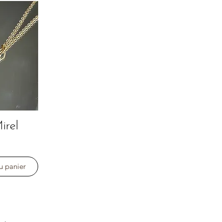
irel
apide
u panier