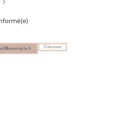
informé(e)
S'abonner