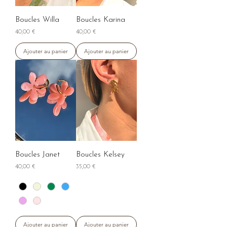
Boucles Willa
Boucles Karina
Prix
Prix
40,00 €
40,00 €
Ajouter au panier
Ajouter au panier
Boucles Janet
Boucles Kelsey
Prix
Prix
40,00 €
35,00 €
Ajouter au panier
Ajouter au panier