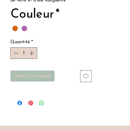
de verre et d'une marguerite
Couleur
*
Quantité
*
Ajouter au panier