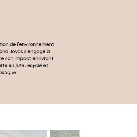
tion de l'environnement
n and Joyas s'engage à
re son impact en livrant
te en jute recyclé
et
astique
.