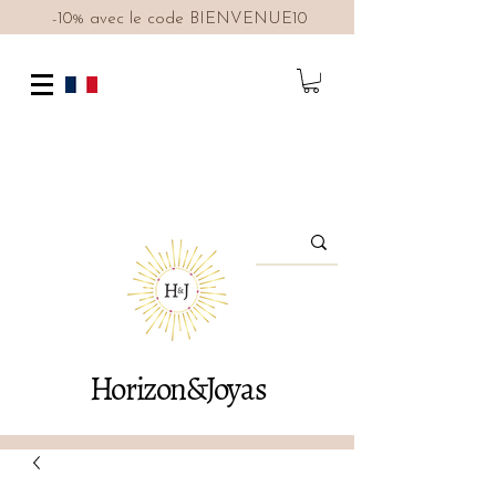
-10% avec le code BIENVENUE10
Horizon&Joyas