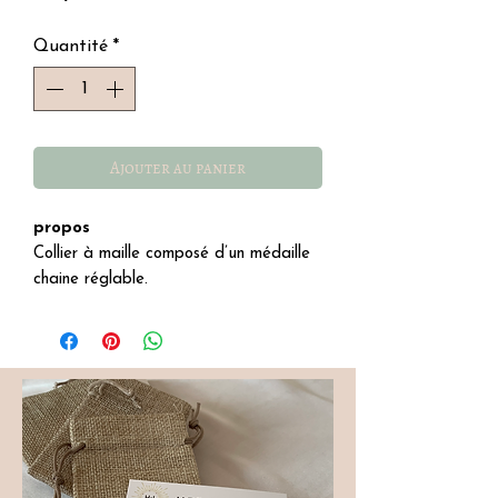
Quantité
*
Ajouter au panier
propos
Collier à maille composé d’un médaille
chaine réglable.
Détails
∙ acier inoxydable.
résiste à l'eau
hypoallergénique
∙ dimension 42 et 7 cm.