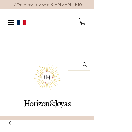
-10% avec le code BIENVENUE10
Horizon&Joyas