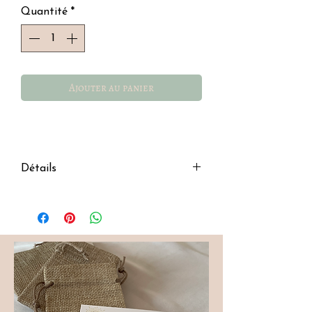
Quantité
*
Ajouter au panier
Détails
Boucles d'oreilles en acier
inoxydable
doré
Forme : mini anneau
Motif : rond effet martelé
Diamètre : 1,1cm
Fermoir tige
Hypoallergénique, ce bijou