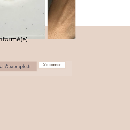
informé(e)
S'abonner