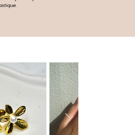
astique
.