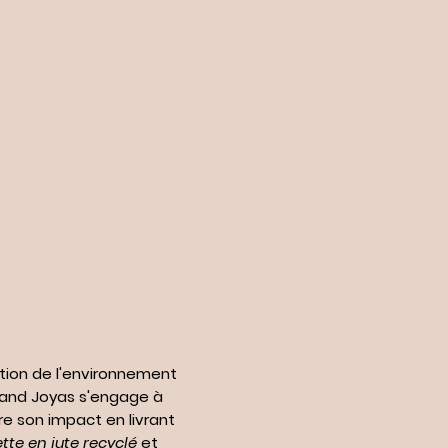
tion de l'environnement
n and Joyas s'engage à
re son impact en livrant
te en jute recyclé
et