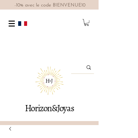
-10% avec le code BIENVENUE10
Horizon&Joyas