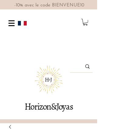
-10% avec le code BIENVENUE10
Horizon&Joyas