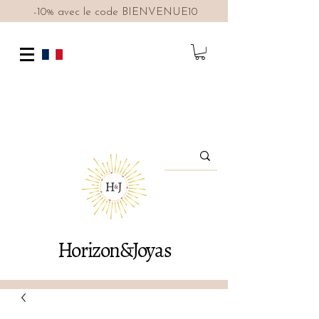
-10% avec le code BIENVENUE10
Horizon&Joyas