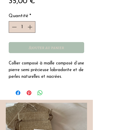
Prix
35,00 €
Quantité
*
Ajouter au panier
Collier composé à maille composé d’une
pierre semi précieuse labradorite et de
perles naturelles et nacrées.
Détails
∙ acier inoxydable.
∙ taille 41 cm et 6 cm d’extension.
∙ pour l’entretien éviter un contact
quotidien pour conserver son éclat.