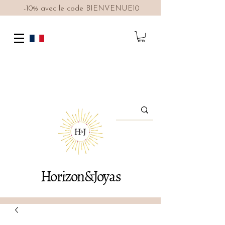
-10% avec le code BIENVENUE10
Horizon&Joyas