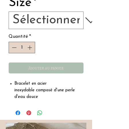
Size
*
Quantité
*
Ajouter au panier
Bracelet en acier
inoxydable composé d'une perle
d'eau douce
Composé d'un fermoir
Longueur totale 19,5cm
Résiste à l’eau, au soleil, à la vie
quotidienne…