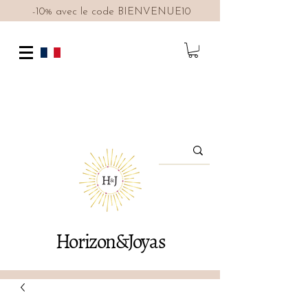
-10% avec le code BIENVENUE10
Horizon&Joyas