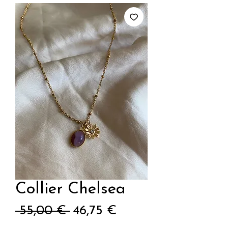
Collier Chelsea
Prix
Prix
 55,00 € 
46,75 €
original
promotionnel