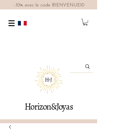
-10% avec le code BIENVENUE10
Horizon&Joyas