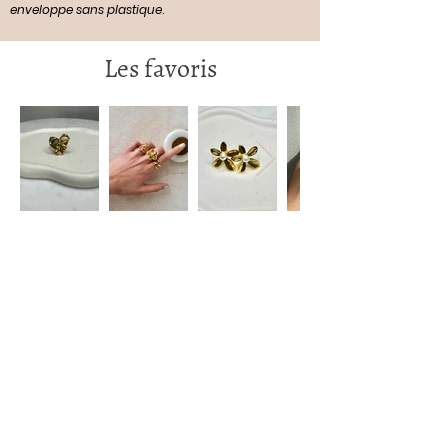
enveloppe sans plastique
.
Les favoris
Restez informé(e)
S'abonner