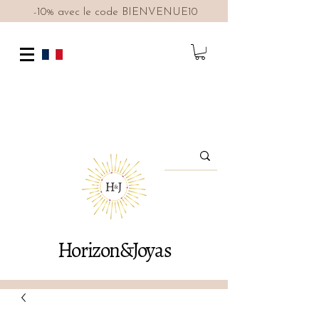
-10% avec le code BIENVENUE10
Horizon&Joyas