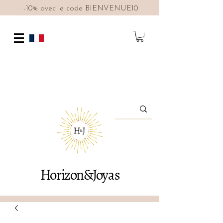
-10% avec le code BIENVENUE10
Horizon&Joyas