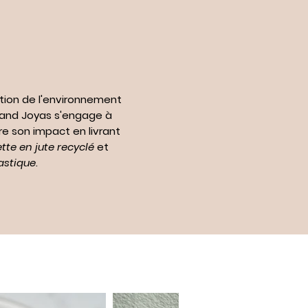
tion de l'environnement
n and Joyas s'engage à
re son impact en livrant
te en jute recyclé
et
astique
.