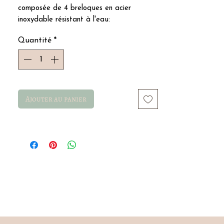
composée de 4 breloques en acier
inoxydable résistant à l'eau:
- papillon multicolore en résine
Quantité
*
- coeur avec des strass
- fleur blanche en résine
- étoile de mer verte
- coquillage doré
Ajouter au panier