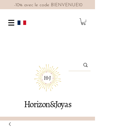
-10% avec le code BIENVENUE10
Horizon&Joyas