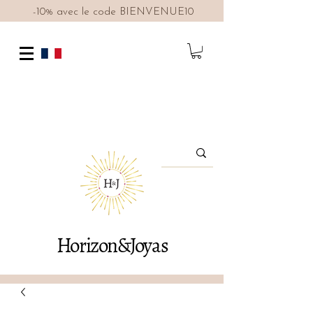
-10% avec le code BIENVENUE10
Horizon&Joyas