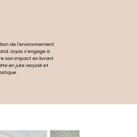
tion de l'environnement
n and Joyas s'engage à
re son impact en livrant
te en jute recyclé
et
astique
.