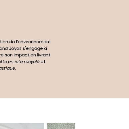
tion de l'environnement
n and Joyas s'engage à
re son impact en livrant
te en jute recyclé
et
astique
.