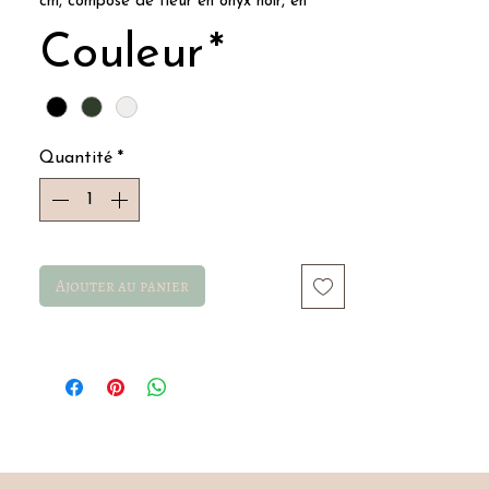
cm, composé de fleur en onyx noir, en
nacre et en malachite.
Couleur
*
Quantité
*
Ajouter au panier