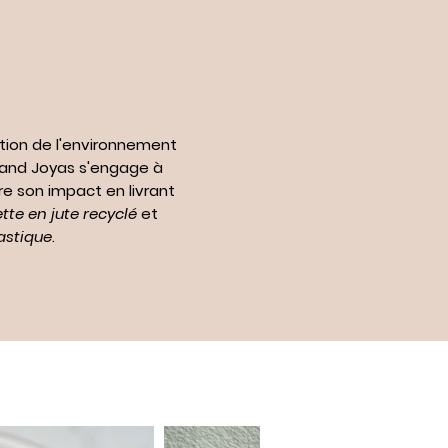
tion de l'environnement
n and Joyas s'engage à
re son impact en livrant
te en jute recyclé
et
astique
.