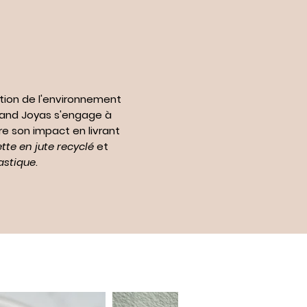
tion de l'environnement
n and Joyas s'engage à
re son impact en livrant
te en jute recyclé
et
astique
.