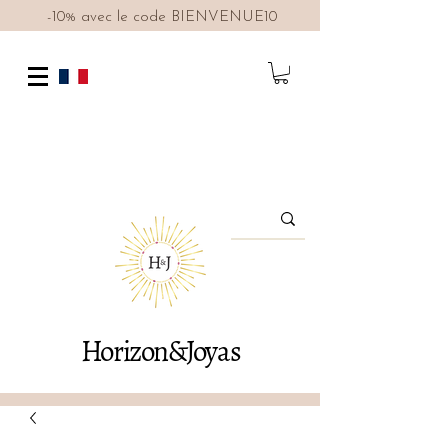
-10% avec le code BIENVENUE10
Horizon&Joyas