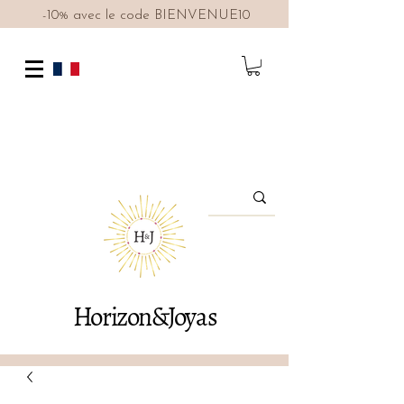
-10% avec le code BIENVENUE10
Horizon&Joyas