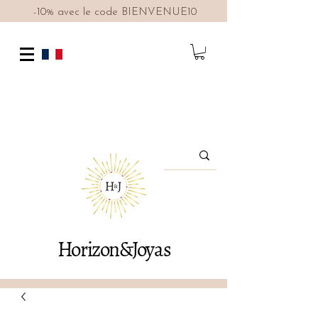
-10% avec le code BIENVENUE10
Horizon&Joyas