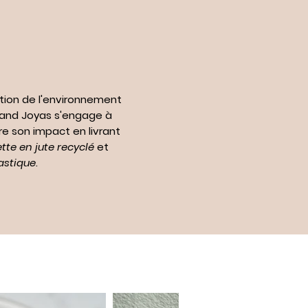
tion de l'environnement
n and Joyas s'engage à
re son impact en livrant
te en jute recyclé
et
astique
.