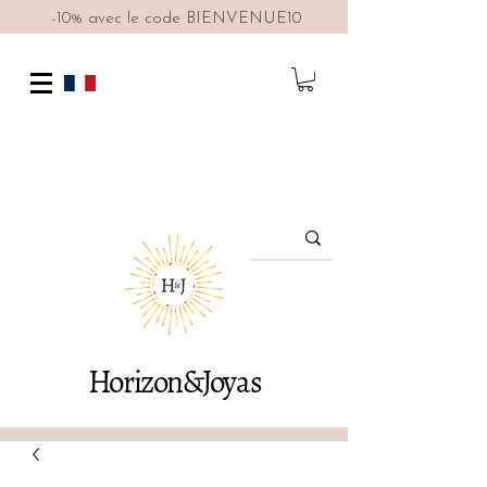
-10% avec le code BIENVENUE10
Horizon&Joyas