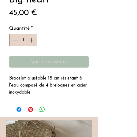
Prix
45,00 €
Quantité
*
Ajouter au panier
Bracelet ajustable 18 cm résistant à
l'eau composé de 4 breloques en acier
inoxydable:
- fleur blanche
- coeur rose en cristal de verre
- perle nacré
- robe rose