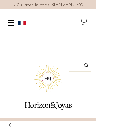
-10% avec le code BIENVENUE10
Horizon&Joyas