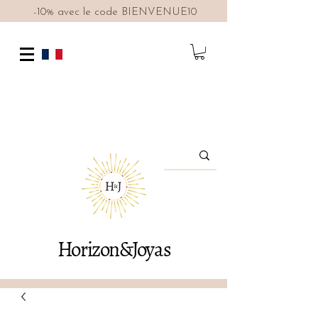
-10% avec le code BIENVENUE10
Horizon&Joyas