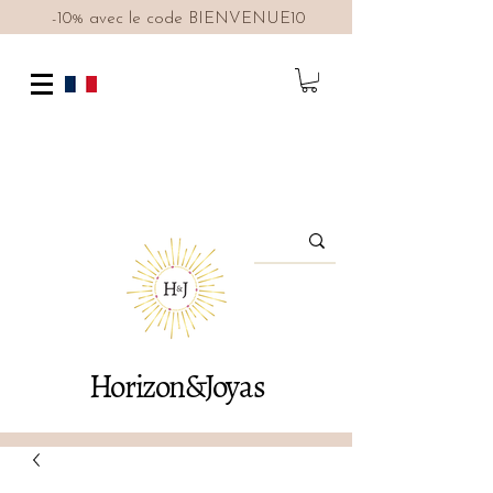
-10% avec le code BIENVENUE10
Horizon&Joyas