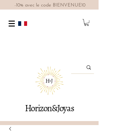
-10% avec le code BIENVENUE10
Horizon&Joyas