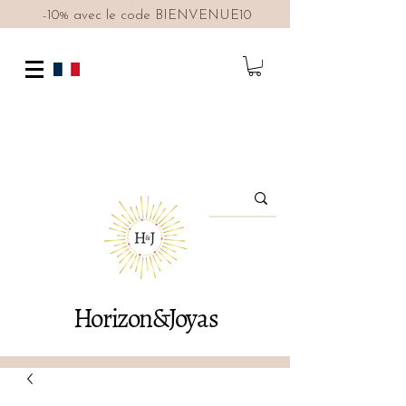
-10% avec le code BIENVENUE10
Horizon&Joyas