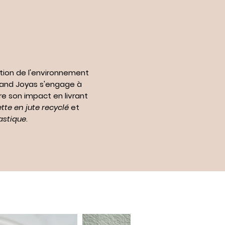
tion de l'environnement
n and Joyas s'engage à
re son impact en livrant
te en jute recyclé
et
astique
.