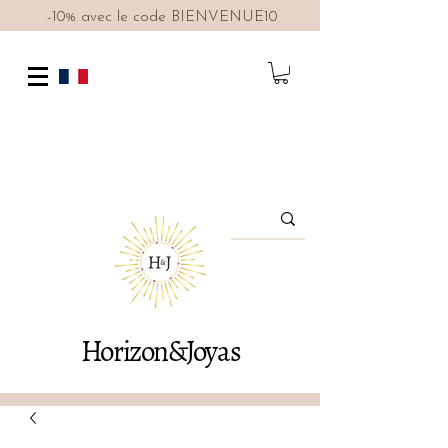
-10% avec le code BIENVENUE10
Horizon&Joyas