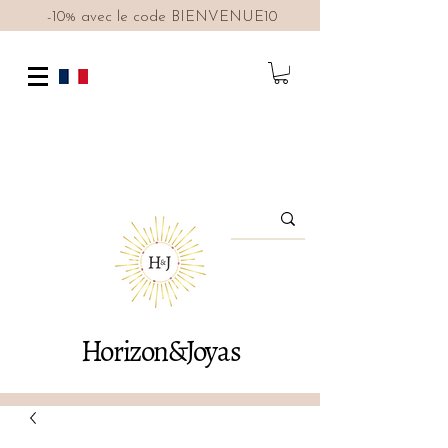
-10% avec le code BIENVENUE10
Horizon&Joyas