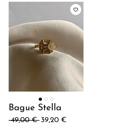
Bague Stella
Prix
Prix
 49,00 € 
39,20 €