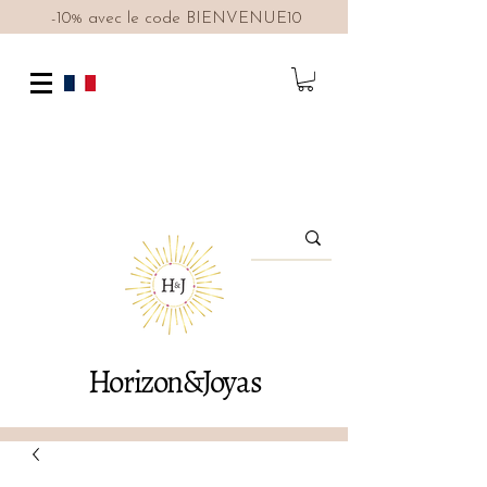
-10% avec le code BIENVENUE10
Horizon&Joyas