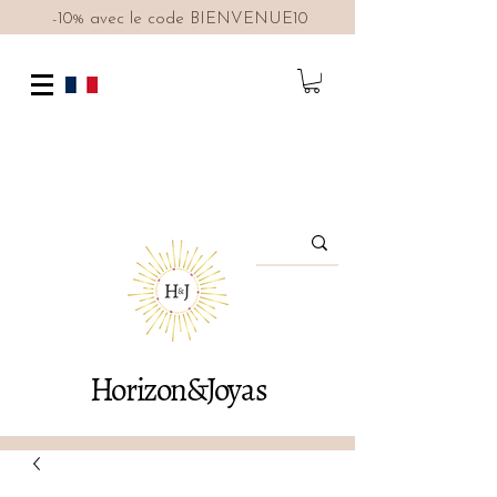
-10% avec le code BIENVENUE10
Horizon&Joyas