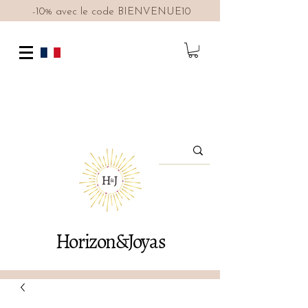
-10% avec le code BIENVENUE10
Horizon&Joyas