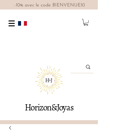
-10% avec le code BIENVENUE10
Horizon&Joyas