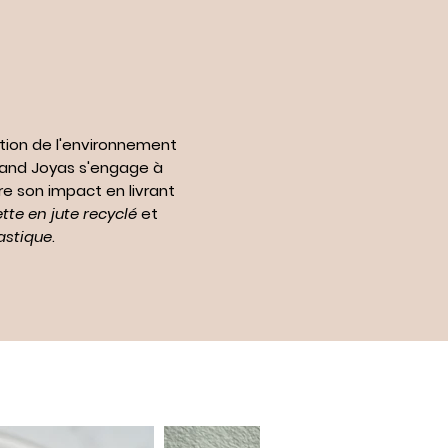
tion de l'environnement
n and Joyas s'engage à
re son impact en livrant
te en jute recyclé
et
astique
.