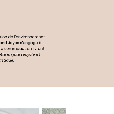
tion de l'environnement
n and Joyas s'engage à
re son impact en livrant
te en jute recyclé
et
astique
.