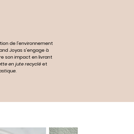
tion de l'environnement
n and Joyas s'engage à
re son impact en livrant
te en jute recyclé
et
astique
.