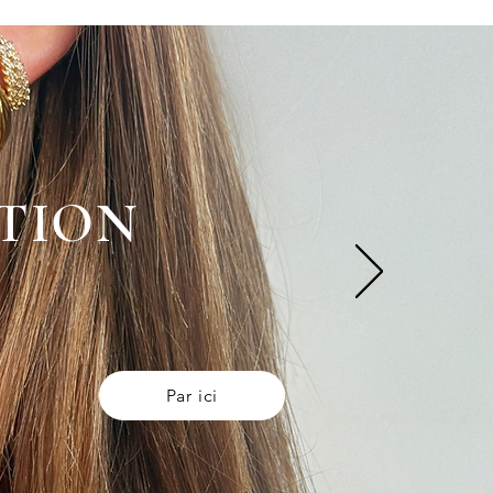
TION
Par ici