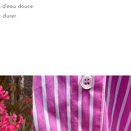
es d’eau douce.
r durer.
.