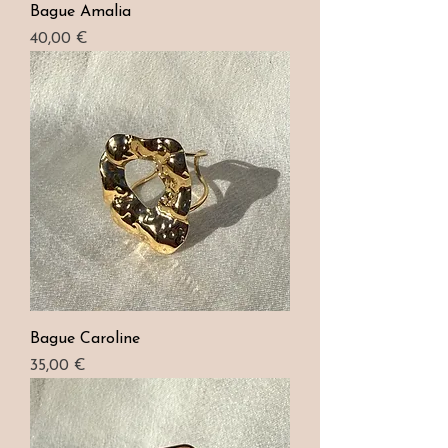
Bague Amalia
Prix
40,00 €
Bague Caroline
Prix
35,00 €