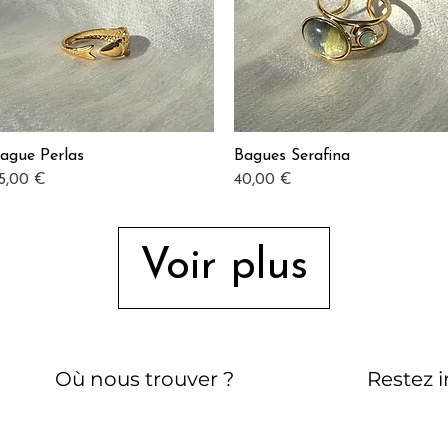
ague Perlas
Bagues Serafina
Aperçu rapide
Aperçu rapide
rix
Prix
5,00 €
40,00 €
Voir plus
Où nous trouver ?
Restez 