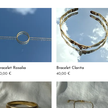
racelet Rosalia
Bracelet Clarita
Aperçu rapide
Aperçu rapide
rix
Prix
0,00 €
40,00 €