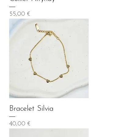
Prix
55,00 €
Bracelet Silvia
Prix
40,00 €