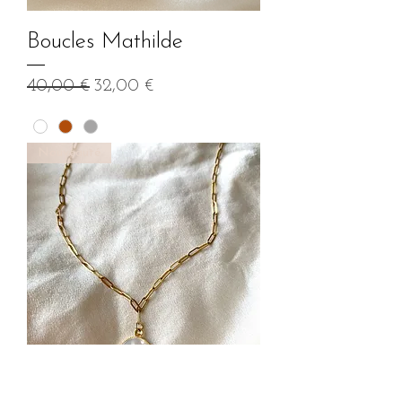
Boucles Mathilde
Prix original
Prix promotionnel
40,00 €
32,00 €
Nouveauté