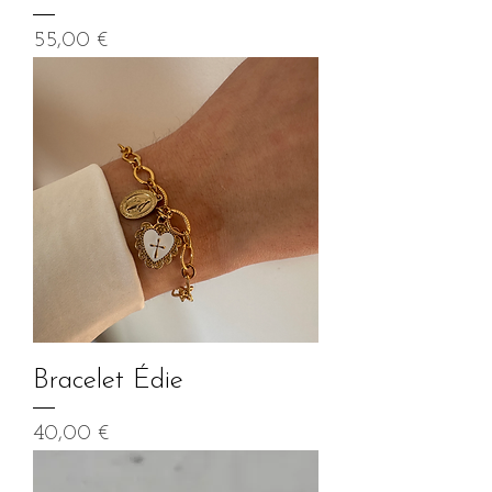
Prix
55,00 €
Bracelet Édie
Prix
40,00 €