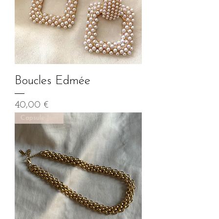
Boucles Edmée
Prix
40,00 €
Capsule Juin