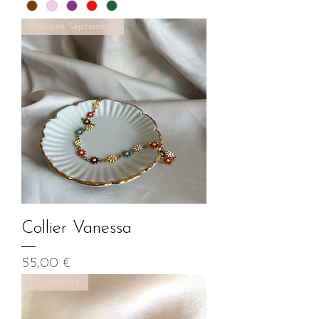
Capsule Septembre
Collier Vanessa
Prix
55,00 €
Nouveauté