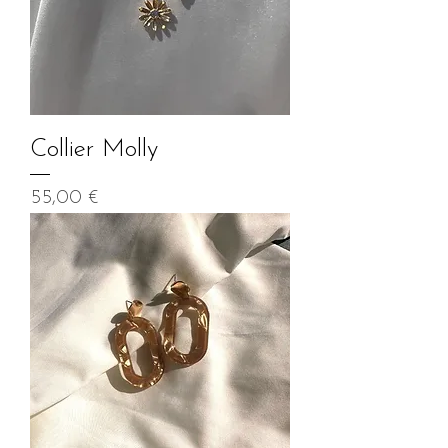
Collier Molly
Prix
55,00 €