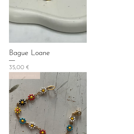
Bague Loane
Prix
35,00 €
capsule mars