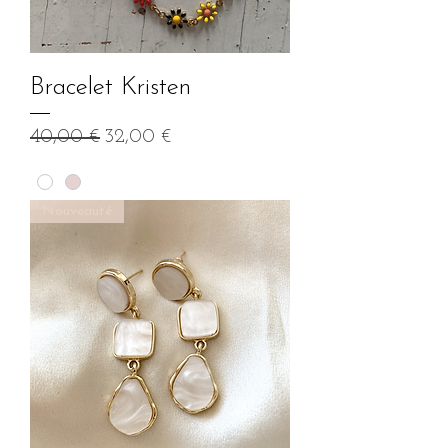
Bracelet Kristen
Prix original
Prix promotionnel
40,00 €
32,00 €
Nouveauté