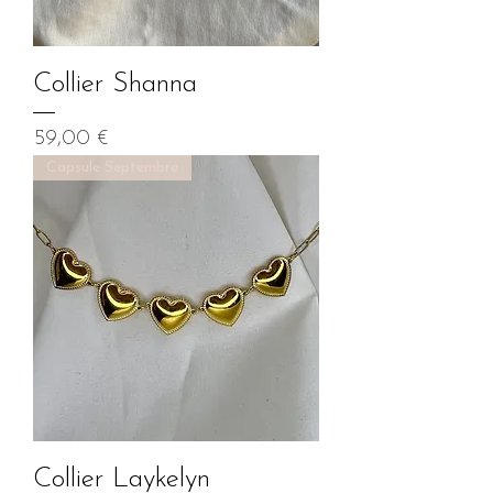
Collier Shanna
Prix
59,00 €
Capsule Septembre
Collier Laykelyn