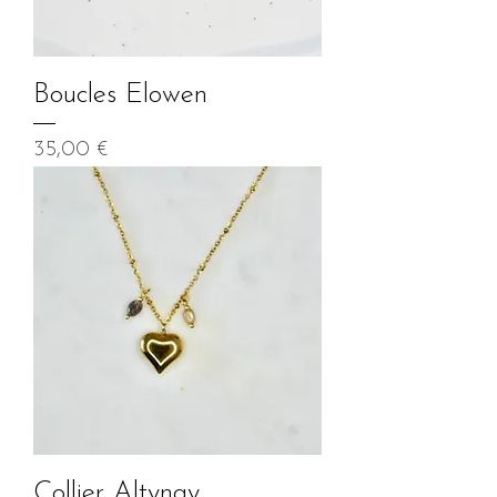
Boucles Elowen
Prix
35,00 €
Collier Altynay