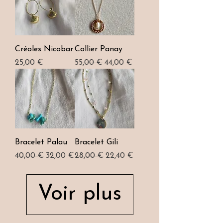
Créoles Nicobar
Collier Panay
Prix
Prix original
Prix promotionnel
25,00 €
55,00 €
44,00 €
Bracelet Palau
Bracelet Gili
Prix original
Prix promotionnel
Prix original
Prix promotionnel
40,00 €
32,00 €
28,00 €
22,40 €
Voir plus