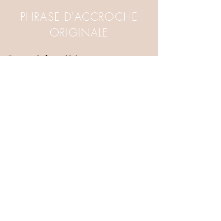
PHRASE D'ACCROCHE
ORIGINALE
Restez informé(e)
S'abonner
Contact
Email :
horizonandjoyas@gmail.com
Où nous trouver ?
Le Front de Mode