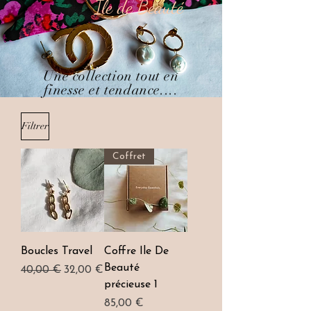
Ile de Beauté
Une collection tout en
finesse et tendance....
Filtrer
Coffret
Boucles Travel
Coffre Ile De
Beauté
Prix original
Prix promotionnel
40,00 €
32,00 €
précieuse 1
Prix
85,00 €