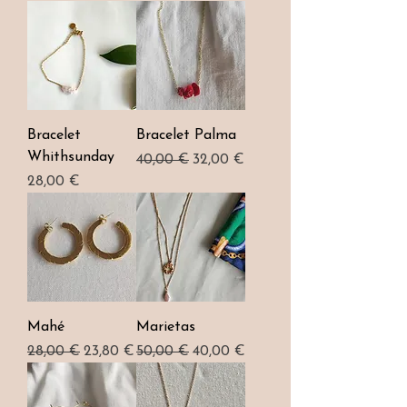
Bracelet
Bracelet Palma
Whithsunday
Prix original
Prix promotionnel
40,00 €
32,00 €
Prix
28,00 €
Mahé
Marietas
Prix original
Prix promotionnel
Prix original
Prix promotionnel
28,00 €
23,80 €
50,00 €
40,00 €