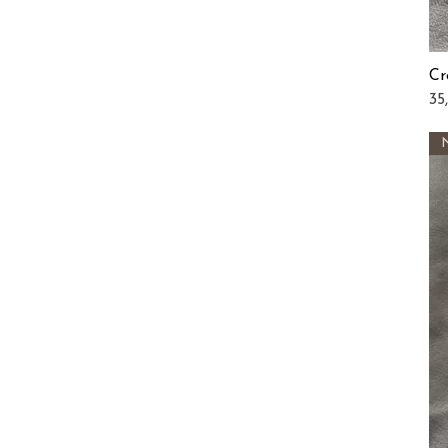
Cr
Pri
35