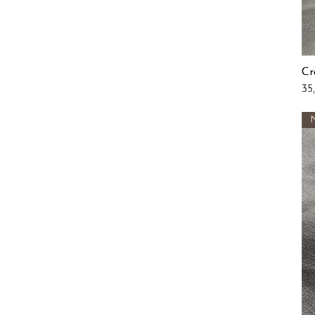
Cr
Pri
35