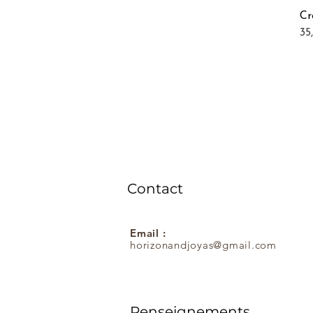
Cr
Pri
35
Contact
Email :
horizonandjoyas@gmail.com
Renseignements