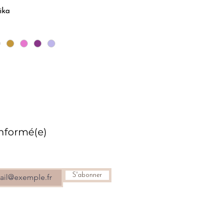
ika
Aperçu rapide
informé(e)
S'abonner