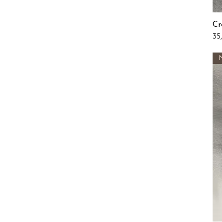
Cr
Pri
35