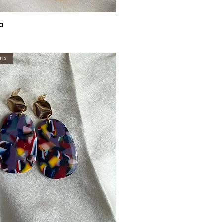
a
Aperçu rapide
ris